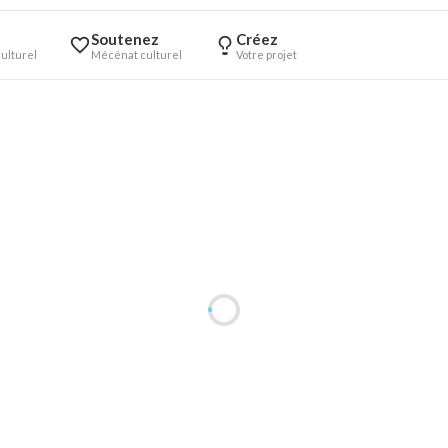
Soutenez
Créez
ulturel
Mécénat culturel
Votre projet