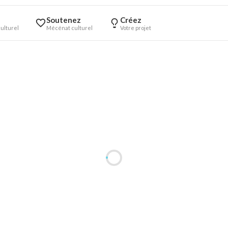
Soutenez
Créez
ulturel
Mécénat culturel
Votre projet