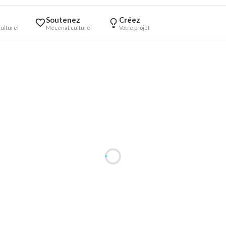
Soutenez
Créez
ulturel
Mécénat culturel
Votre projet