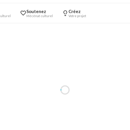
Soutenez
Créez
ulturel
Mécénat culturel
Votre projet