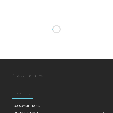
Nos partenaires
Liens utiles
QUI SOMMES-NOUS ?