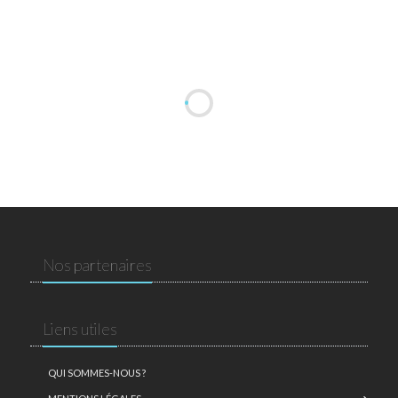
Nos partenaires
Liens utiles
QUI SOMMES-NOUS ?