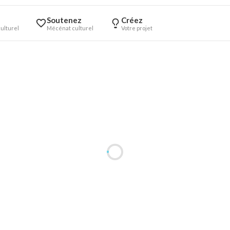
Soutenez
Créez
ulturel
Mécénat culturel
Votre projet