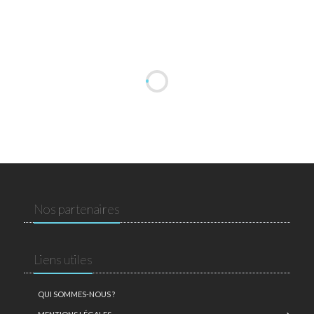
Nos partenaires
Liens utiles
QUI SOMMES-NOUS ?