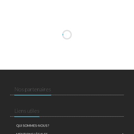
Nos partenaires
Liens utiles
QUI SOMMES-NOUS ?