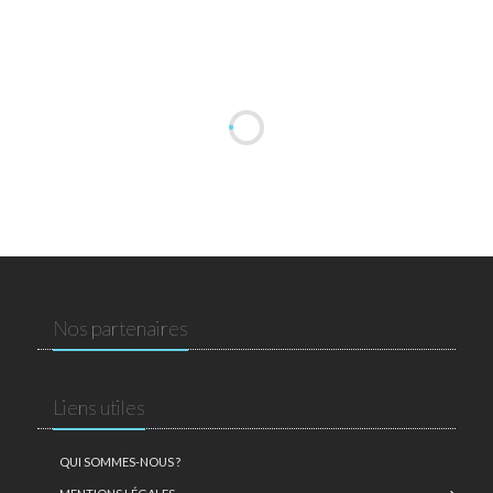
Nos partenaires
Liens utiles
QUI SOMMES-NOUS ?