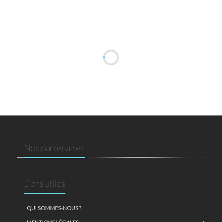
Nos partenaires
Liens utiles
QUI SOMMES-NOUS ?