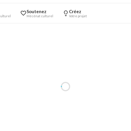
Soutenez
Créez
ulturel
Mécénat culturel
Votre projet