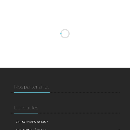
Nos partenaires
Liens utiles
QUI SOMMES-NOUS ?