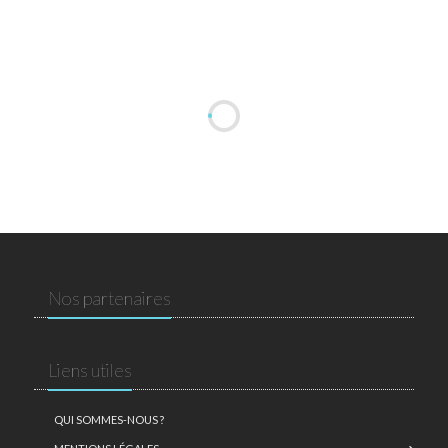
Nos partenaires
Liens utiles
QUI SOMMES-NOUS ?