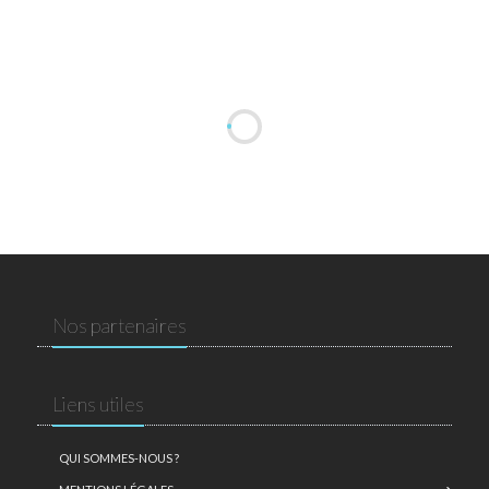
Nos partenaires
Liens utiles
QUI SOMMES-NOUS ?