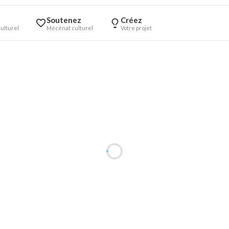
Soutenez
Créez
ulturel
Mécénat culturel
Votre projet