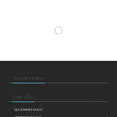
Nos partenaires
Liens utiles
QUI SOMMES-NOUS ?