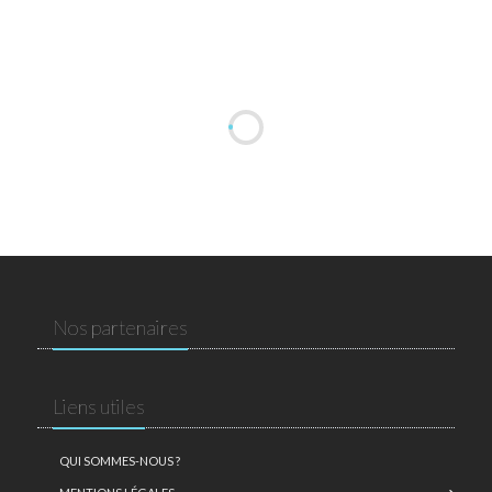
Nos partenaires
Liens utiles
QUI SOMMES-NOUS ?