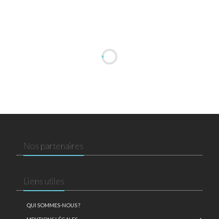
Nos partenaires
Liens utiles
QUI SOMMES-NOUS ?