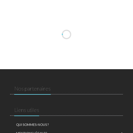
Nos partenaires
Liens utiles
QUI SOMMES-NOUS ?