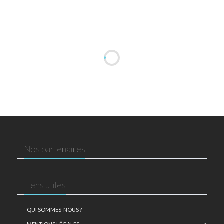
Nos partenaires
Liens utiles
QUI SOMMES-NOUS ?