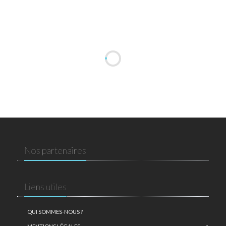
Nos partenaires
Liens utiles
QUI SOMMES-NOUS ?