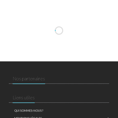
Nos partenaires
Liens utiles
QUI SOMMES-NOUS ?