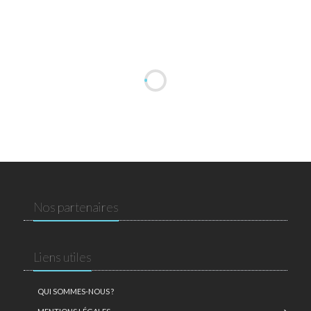
Nos partenaires
Liens utiles
QUI SOMMES-NOUS ?