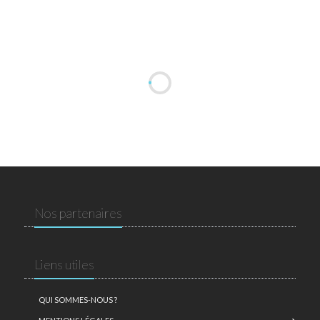
Nos partenaires
Liens utiles
QUI SOMMES-NOUS ?