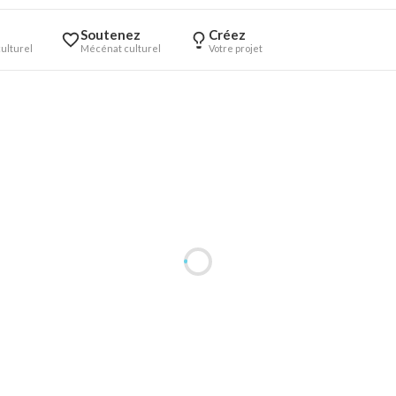
Soutenez
Créez
ulturel
Mécénat culturel
Votre projet