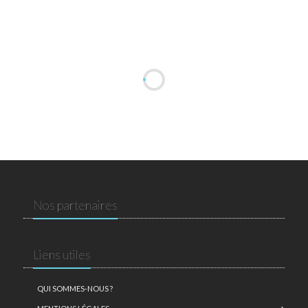
Nos partenaires
Liens utiles
QUI SOMMES-NOUS ?