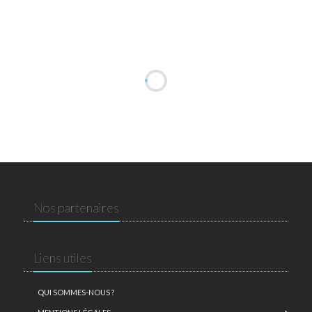
Nos partenaires
Liens utiles
QUI SOMMES-NOUS ?