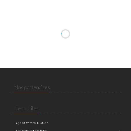
Nos partenaires
Liens utiles
QUI SOMMES-NOUS ?