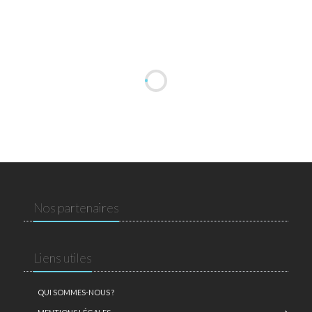
Nos partenaires
Liens utiles
QUI SOMMES-NOUS ?