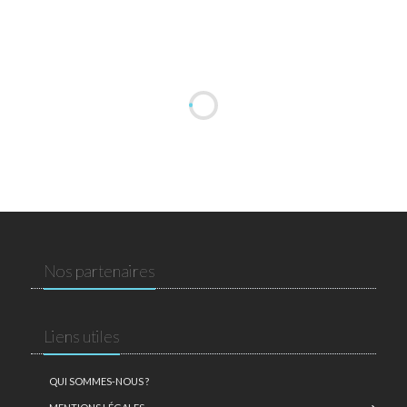
Nos partenaires
Liens utiles
QUI SOMMES-NOUS ?