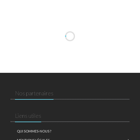
Nos partenaires
Liens utiles
QUI SOMMES-NOUS ?