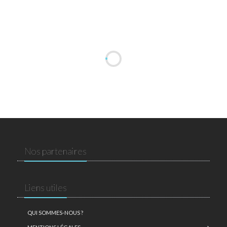
Nos partenaires
Liens utiles
QUI SOMMES-NOUS ?