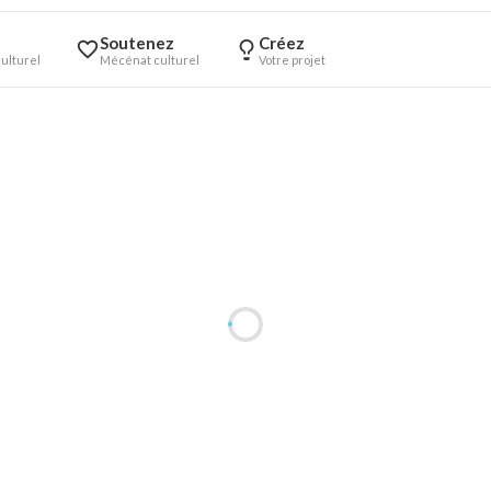
Soutenez
Créez
ulturel
Mécénat culturel
Votre projet