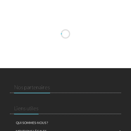
Nos partenaires
Liens utiles
QUI SOMMES-NOUS ?