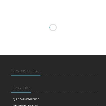
Nos partenaires
Liens utiles
QUI SOMMES-NOUS ?