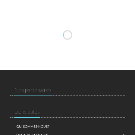
Nos partenaires
Liens utiles
QUI SOMMES-NOUS ?