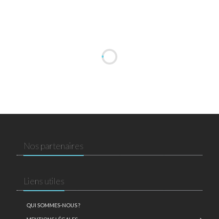
Nos partenaires
Liens utiles
QUI SOMMES-NOUS ?