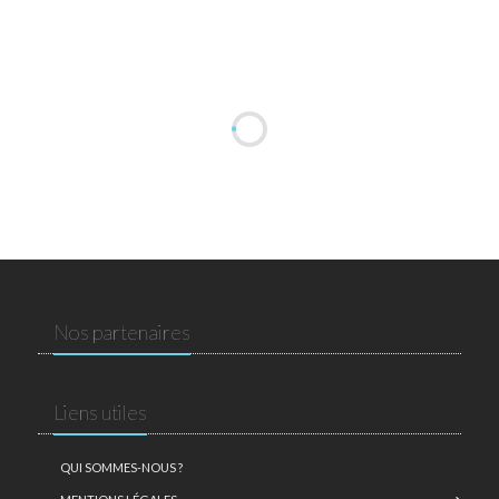
Nos partenaires
Liens utiles
QUI SOMMES-NOUS ?