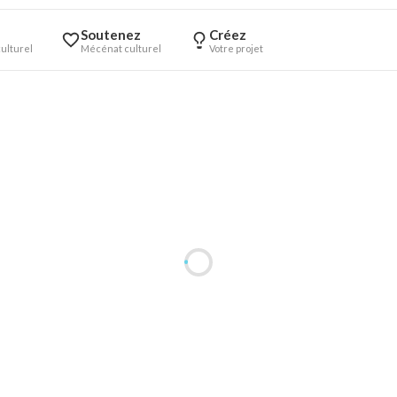
Soutenez
Créez
ulturel
Mécénat culturel
Votre projet