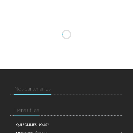
Nos partenaires
Liens utiles
QUI SOMMES-NOUS ?