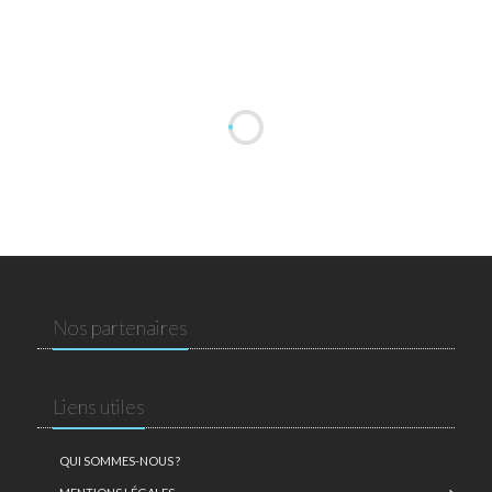
Nos partenaires
Liens utiles
QUI SOMMES-NOUS ?