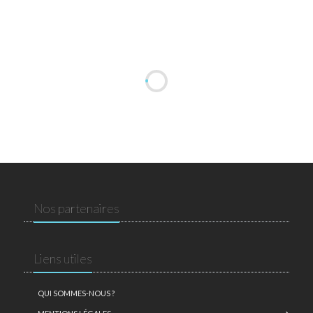
Nos partenaires
Liens utiles
QUI SOMMES-NOUS ?