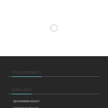
Nos partenaires
Liens utiles
QUI SOMMES-NOUS ?