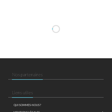
Nos partenaires
Liens utiles
QUI SOMMES-NOUS ?