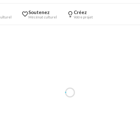
Soutenez
Créez
ulturel
Mécénat culturel
Votre projet