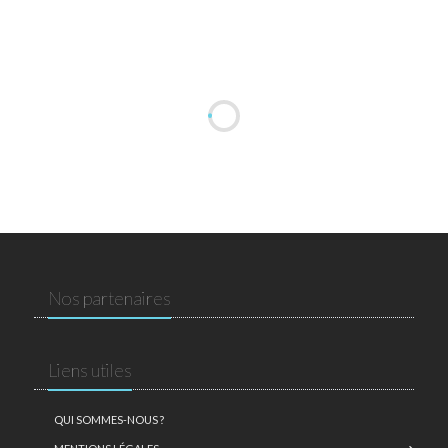
Nos partenaires
Liens utiles
QUI SOMMES-NOUS ?