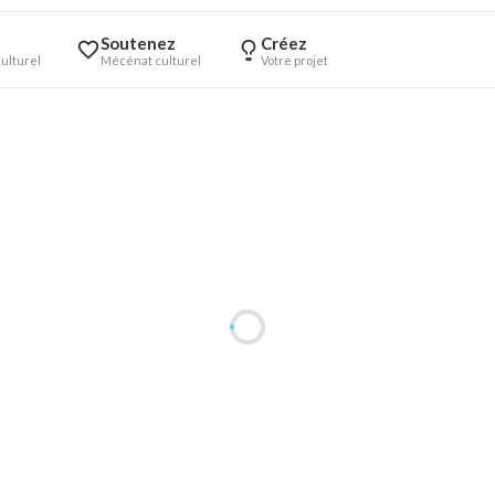
Soutenez
Créez
ulturel
Mécénat culturel
Votre projet