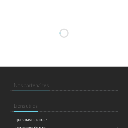
Nos partenaires
Liens utiles
QUI SOMMES-NOUS ?