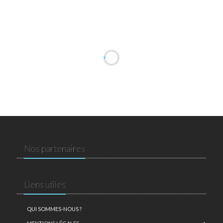
Nos partenaires
Liens utiles
QUI SOMMES-NOUS ?